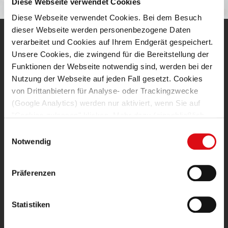
Diese Webseite verwendet Cookies
Diese Webseite verwendet Cookies. Bei dem Besuch
dieser Webseite werden personenbezogene Daten
verarbeitet und Cookies auf Ihrem Endgerät gespeichert.
Unsere Cookies, die zwingend für die Bereitstellung der
Funktionen der Webseite notwendig sind, werden bei der
Nutzung der Webseite auf jeden Fall gesetzt. Cookies
von Drittanbietern für Analyse- oder Trackingzwecke
(Google Analytics) werden nur aktiviert, wenn Sie auf
Die 1991 gegründete MLF Mercator-Leasing GmbH &
"Cookies zulassen" klicken. Mehr dazu (einschließlich
Co. Finanz-KG ist ein deutschlandweit agierendes
der Möglichkeit, die Einwilligungserklärung zu widerrufen)
Einwilligungsauswahl
Finanzunternehmen mit dem Tätigkeitsschwerpunkt
erfahren Sie in unserer
Datenschutzerklärung
—
Notwendig
Mobilien-Leasing. Seit über 30 Jahren steht
Impressum
.
Mercator-Leasing für innovative und zukunftsfähige
Präferenzen
Finanzkonzepte mit persönlichen Ansprechpartnern.
MLF MERCATOR-LEASING GMBH & CO. FINANZ-KG
Statistiken
Londonstraße 1
97424 Schweinfurt