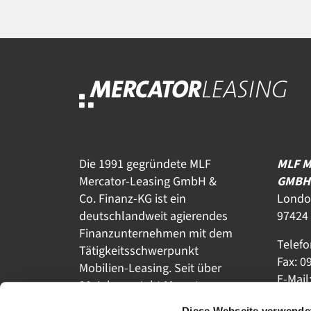
Die 1991 gegründete MLF
MLF 
Mercator-Leasing GmbH &
GMBH 
Co. Finanz-KG ist ein
Londo
deutschlandweit agierendes
97424
Finanzunternehmen mit dem
Telefo
Tätigkeitsschwerpunkt
Fax: 0
Mobilien-Leasing. Seit über
E-Mail
30 Jahren steht Mercator-
leasin
Leasing für innovative und
Diese Webseite verwende