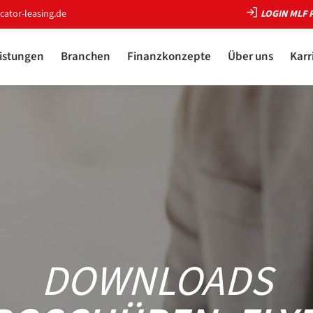
ator-leasing.de
LOGIN MLF
istungen
Branchen
Finanzkonzepte
Über uns
Karr
DOWNLOADS