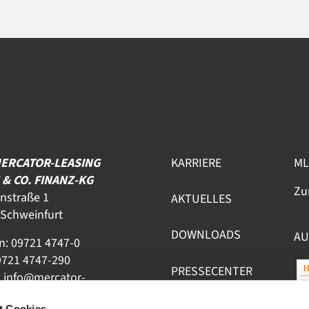
MERCATOR-LEASING
KARRIERE
ML
& CO. FINANZ-KG
Zu
nstraße 1
AKTUELLES
 Schweinfurt
DOWNLOADS
AU
n:
09721 4747-0
9721 4747-290
PRESSECENTER
:
info@mercator-
g.de
KONTAKT
t Cookies