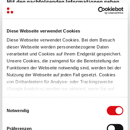
Mit den nachfolgenden Informationen geben
wir Ihnen einen Überblick über die
Verarbeitung personenbezogener Daten
durch uns und Ihre Rechte aus dem
Diese Webseite verwendet Cookies
Datenschutzrecht. Welche Daten im Einzelnen
Diese Webseite verwendet Cookies. Bei dem Besuch
verarbeitet und in welcher Weise diese
dieser Webseite werden personenbezogene Daten
genutzt werden, richtet sich maßgeblich
verarbeitet und Cookies auf Ihrem Endgerät gespeichert.
Unsere Cookies, die zwingend für die Bereitstellung der
nach erbrachten Leistungen.
Funktionen der Webseite notwendig sind, werden bei der
Nutzung der Webseite auf jeden Fall gesetzt. Cookies
von Drittanbietern für Analyse- oder Trackingzwecke
Verantwortlicher für die Datenverarbeitung
(Google Analytics) werden nur aktiviert, wenn Sie auf
"Cookies zulassen" klicken. Mehr dazu (einschließlich
Verantwortliche Stelle der Datenverarbeitung
der Möglichkeit, die Einwilligungserklärung zu widerrufen)
Einwilligungsauswahl
im Sinne der Datenschutzgesetze ist:
erfahren Sie in unserer
Datenschutzerklärung
—
Notwendig
Impressum
.
MLF Mercator-Leasing GmbH & Co. Finanz-KG
Londonstraße 1
Präferenzen