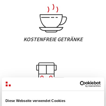
KOSTENFREIE GETRÄNKE
GUTE VERKEHRSANBINDUNG,
Diese Webseite verwendet Cookies
PARKPLÄTZE FÜR PKW, FAHRRAD UND