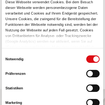
Diese Webseite verwendet Cookies. Bei dem Besuch
ROLLER
dieser Webseite werden personenbezogene Daten
verarbeitet und Cookies auf Ihrem Endgerät gespeichert.
Unsere Cookies, die zwingend für die Bereitstellung der
Funktionen der Webseite notwendig sind, werden bei der
Nutzung der Webseite auf jeden Fall gesetzt. Cookies
von Drittanbietern für Analyse- oder Trackingzwecke
(Google Analytics) werden nur aktiviert, wenn Sie auf
"Cookies zulassen" klicken. Mehr dazu (einschließlich
der Möglichkeit, die Einwilligungserklärung zu widerrufen)
Einwilligungsauswahl
erfahren Sie in unserer
Datenschutzerklärung
—
Notwendig
IN MAINFRANKEN VERWURZELT
Impressum
.
Präferenzen
Statistiken
Keine Stelle dabei?
Marketing