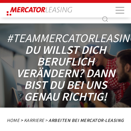
Suche
Suche
#TEAMMERCATORLEASIN
DU WILLST DICH
BERUFLICH
VERÄNDERN? DANN
BIST DU BEI UNS
GENAU RICHTIG!
HOME
>
KARRIERE >
ARBEITEN BEI MERCATOR-LEASING