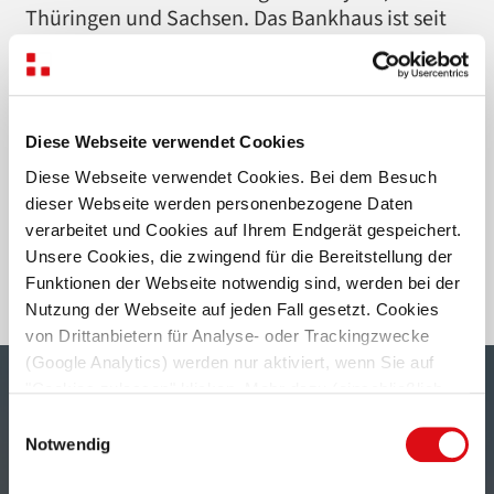
Thüringen und Sachsen. Das Bankhaus ist seit
Jahrzehnten zuverlässiger und erfahrener
Partner rund ums Geld: für Privatkunden,
Firmenkunden, Bauherren und institutionelle
Anleger.
Diese Webseite verwendet Cookies
Diese Webseite verwendet Cookies. Bei dem Besuch
Zur Webseite
dieser Webseite werden personenbezogene Daten
verarbeitet und Cookies auf Ihrem Endgerät gespeichert.
Unsere Cookies, die zwingend für die Bereitstellung der
Funktionen der Webseite notwendig sind, werden bei der
Nutzung der Webseite auf jeden Fall gesetzt. Cookies
von Drittanbietern für Analyse- oder Trackingzwecke
(Google Analytics) werden nur aktiviert, wenn Sie auf
"Cookies zulassen" klicken. Mehr dazu (einschließlich
der Möglichkeit, die Einwilligungserklärung zu widerrufen)
Einwilligungsauswahl
erfahren Sie in unserer
Datenschutzerklärung
—
Notwendig
TOP 10 PLATZIERUNG
Impressum
.