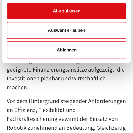
wirtschaftlichen Einführung von
Robotiklösungen vertreten.
Alle zulassen
Der Artikel beleuchtet, wie Unternehmen –
Auswahl erlauben
insbesondere im Mittelstand – Automatisierung
erfolgreich umsetzen können und welche
Ablehnen
Faktoren dabei entscheidend sind. Neben
technologischen Entwicklungen werden auch
geeignete Finanzierungsansätze aufgezeigt, die
Investitionen planbar und wirtschaftlich
machen.
Vor dem Hintergrund steigender Anforderungen
an Effizienz, Flexibilität und
Fachkräftesicherung gewinnt der Einsatz von
Robotik zunehmend an Bedeutung. Gleichzeitig