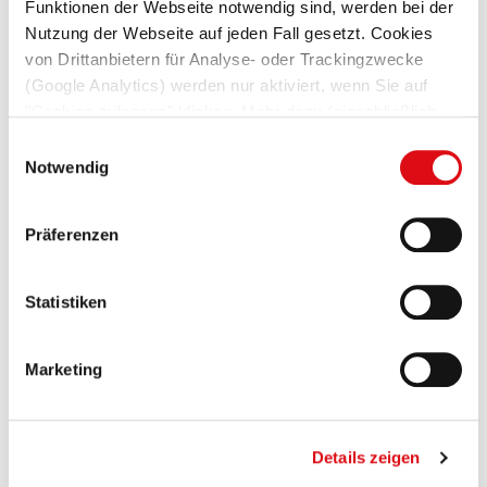
Funktionen der Webseite notwendig sind, werden bei der
Nutzung der Webseite auf jeden Fall gesetzt. Cookies
von Drittanbietern für Analyse- oder Trackingzwecke
(Google Analytics) werden nur aktiviert, wenn Sie auf
"Cookies zulassen" klicken. Mehr dazu (einschließlich
der Möglichkeit, die Einwilligungserklärung zu widerrufen)
Einwilligungsauswahl
erfahren Sie in unserer
Datenschutzerklärung
—
Notwendig
Impressum
.
Präferenzen
Statistiken
19. Juni 2026
Marketing
Mercator-Leasing ist im Fachmedium
Robotik &
Details zeigen
Produktion
mit einem Beitrag zur