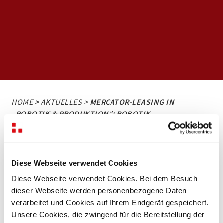
HOME
>
AKTUELLES >
MERCATOR-LEASING IN
„ROBOTIK & PRODUKTION”: ROBOTIK
WIRTSCHAFTLICH EINFÜHREN
Mercator-Leasing in „Robotik &
Diese Webseite verwendet Cookies
Produktion”: Robotik
Diese Webseite verwendet Cookies. Bei dem Besuch
wirtschaftlich einführen
dieser Webseite werden personenbezogene Daten
verarbeitet und Cookies auf Ihrem Endgerät gespeichert.
Unsere Cookies, die zwingend für die Bereitstellung der