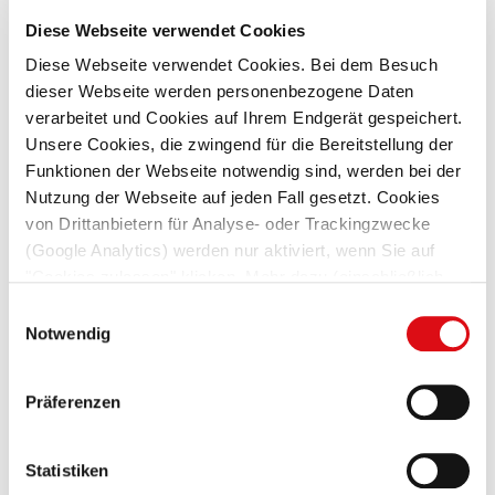
Vier Episoden voller Insights
Diese Webseite verwendet Cookies
Diese Webseite verwendet Cookies. Bei dem Besuch
dieser Webseite werden personenbezogene Daten
verarbeitet und Cookies auf Ihrem Endgerät gespeichert.
Unsere Cookies, die zwingend für die Bereitstellung der
Funktionen der Webseite notwendig sind, werden bei der
Nutzung der Webseite auf jeden Fall gesetzt. Cookies
von Drittanbietern für Analyse- oder Trackingzwecke
(Google Analytics) werden nur aktiviert, wenn Sie auf
"Cookies zulassen" klicken. Mehr dazu (einschließlich
der Möglichkeit, die Einwilligungserklärung zu widerrufen)
Einwilligungsauswahl
erfahren Sie in unserer
Datenschutzerklärung
—
Notwendig
Impressum
.
Präferenzen
Statistiken
20. November 2025