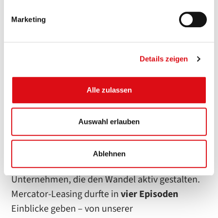
Marketing
Mercator-Leasing war zu Gast im Podcast
„Financial Services on the Road“. In vier
Episoden haben wir über unsere Entwicklung,
Details zeigen
Digitalisierung und die Zukunft der
Finanzdienstleistungen gesprochen – direkt aus
Alle zulassen
der Praxis eines mittelständischen
Finanzdienstleisters.
Auswahl erlauben
Der Podcast „Financial Services on the Road“
beleuchtet aktuelle Themen der Finanzbranche
Ablehnen
und nimmt die Zuhörer:innen mit zu
Unternehmen, die den Wandel aktiv gestalten.
Mercator-Leasing durfte in
vier Episoden
Einblicke geben – von unserer